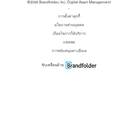
©2026 Brandfolder, Inc. Digital Asset Management
·
การตั้งค่าคุกกี้
นโยบายส่วนบุคคล
เงื่อนไขการให้บริการ
แชทสด
การสนับสนุนทางอีเมล
ขับเคลื่อนด้วย