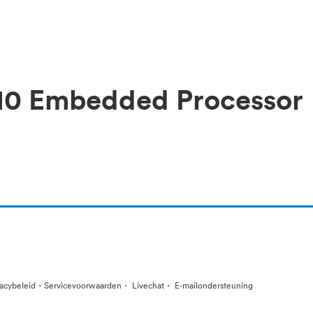
610 Embedded Processor
·
·
·
vacybeleid
Servicevoorwaarden
Livechat
E-mailondersteuning