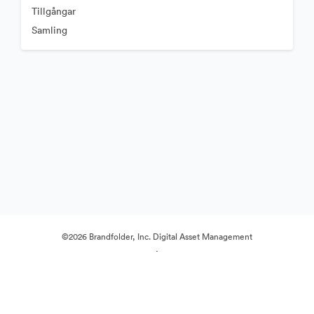
Tillgångar
Samling
©2026 Brandfolder, Inc. Digital Asset Management
·
Cookie-inställningar
Sekretesspolicy
Användarvillkor